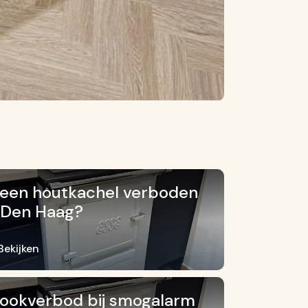
 een houtkachel verboden
 Den Haag?
Bekijken
ookverbod bij smogalarm