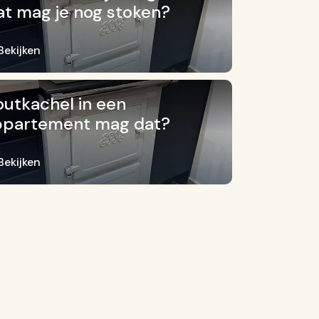
t mag je nog stoken?
Bekijken
utkachel in een
ppartement mag dat?
Bekijken