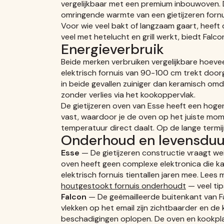
vergelijkbaar met een premium inbouwoven. 
omringende warmte van een gietijzeren fornu
Voor wie veel bakt of langzaam gaart, heeft 
veel met hetelucht en grill werkt, biedt Falco
Energieverbruik
Beide merken verbruiken vergelijkbare hoevee
elektrisch fornuis van 90-100 cm trekt doorga
in beide gevallen zuiniger dan keramisch o
zonder verlies via het kookoppervlak.
De gietijzeren oven van Esse heeft een hog
vast, waardoor je de oven op het juiste mo
temperatuur direct daalt. Op de lange termijn
Onderhoud en levensduu
Esse
— De gietijzeren constructie vraagt wei
oven heeft geen complexe elektronica die ka
elektrisch fornuis tientallen jaren mee. Lees 
houtgestookt fornuis onderhoudt
— veel tip
Falcon
— De geëmailleerde buitenkant van F
vlekken op het email zijn zichtbaarder en de k
beschadigingen oplopen. De oven en kookpla