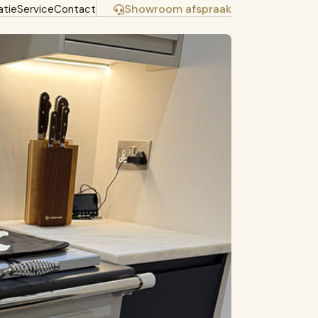
Showroom afspraak
atie
Service
Contact
Dit bericht delen