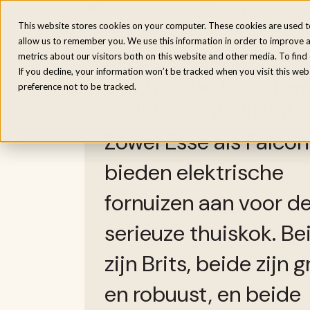
Elektrische fornuizen
Houtgestookte fo
Home
/
Inspiratie
/
Esse vs Falcon elektrische
This website stores cookies on your computer. These cookies are used t
allow us to remember you. We use this information in order to improve 
Esse vs Falcon
metrics about our visitors both on this website and other media. To fin
If you decline, your information won’t be tracked when you visit this we
elektrische fornuizen
preference not to be tracked.
eerlijke vergelijking
Zowel Esse als Falcon
bieden elektrische
fornuizen aan voor d
serieuze thuiskok. Be
zijn Brits, beide zijn 
en robuust, en beide