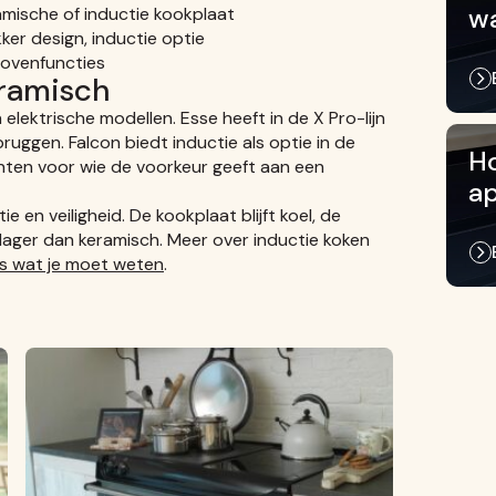
wa
ramische of inductie kookplaat
ker design, inductie optie
 ovenfuncties
eramisch
 elektrische modellen. Esse heeft in de X Pro-lijn
uggen. Falcon biedt inductie als optie in de
Ho
nten voor wie de voorkeur geeft aan een
a
ie en veiligheid. De kookplaat blijft koel, de
is lager dan keramisch. Meer over inductie koken
les wat je moet weten
.