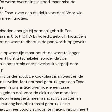
De warmteverdeling is goed, maar mist de
is.
de Esse-oven een duidelijk voordeel. Voor wie
n meer functies.
lheden energie bij normaal gebruik. Een
ans 6 tot 10 kW bij volledig gebruik. Inductie is
mdat de warmte direct in de pan wordt opgewekt
ere opwarmtijd maar houdt de warmte langer
ment kunt uitschakelen zonder dat de
 is het totale energieverbruik vergelijkbaar.
r
nig onderhoud. De kookplaat is slijtvast en de
n uitvallen. Met normaal gebruik gaat een Esse
meer in ons artikel over
hoe je een Esse
s gelden ook voor de elektrische modellen.
alcon vraagt iets meer aandacht: spatten en
leurlaag kan bij intensief gebruik kleine
at zijn eenvoudig schoon te maken. Falcon heeft