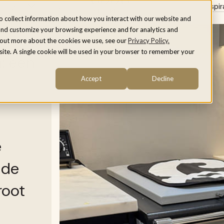
Over ons
Inspir
rnuizen
Houtkachels
 fornuizen: een eerlijke vergelijking
o collect information about how you interact with our website and
and customize your browsing experience and for analytics and
d out more about the cookies we use, see our
Privacy Policy.
bsite. A single cookie will be used in your browser to remember your
: een
Accept
Decline
e
ide
groot