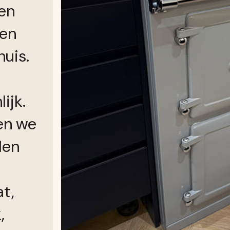
en
een
uis.
ijk.
ken we
len
t,
,