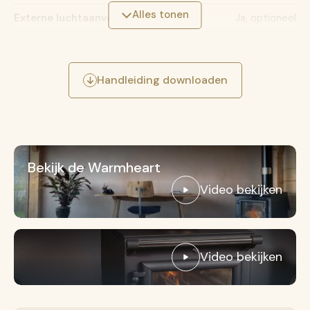
Alles tonen
Externe luchtaanvoer
Ja, optioneel
Kook capaciteit
Handleiding downloaden
Temperatuurbereik kookplaat
190-300°C
Barbecue rooster
Ja
Bekijk de Warmheart
Video bekijken
Video bekijken