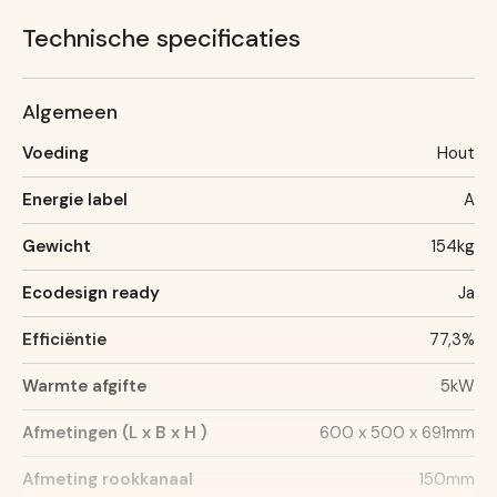
Technische specificaties
Algemeen
Voeding
Hout
Energie label
A
Gewicht
154kg
Ecodesign ready
Ja
Efficiëntie
77,3%
Warmte afgifte
5kW
Afmetingen (L x B x H )
600 x 500 x 691mm
Afmeting rookkanaal
150mm