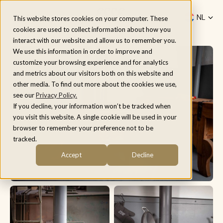
Menu
NL
This website stores cookies on your computer. These
cookies are used to collect information about how you
fr
Home
/
Modellen
/
ESSE Warmheart
interact with our website and allow us to remember you.
be
We use this information in order to improve and
customize your browsing experience and for analytics
and metrics about our visitors both on this website and
other media. To find out more about the cookies we use,
see our
Privacy Policy.
If you decline, your information won’t be tracked when
you visit this website. A single cookie will be used in your
browser to remember your preference not to be
tracked.
Accept
Decline