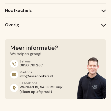
600 T
1000 W
600 X
Houtkachels
Ironheart
Lightheart (nieuw)
ESSE Garden Stove
Warmheart
Overig
ESSE 775 B
ESSE 755
Recepten
ESSE 175 F
Service
Contact opnemen
Meer informatie?
Algemene voorwaarden
We helpen graag!
Privacy Beleid
Bel ons
0850 761 267
Mail ons
info@essecookers.nl
Bezoek ons
Weldaad 15, 5431 SM Cuijk
(alleen op afspraak)