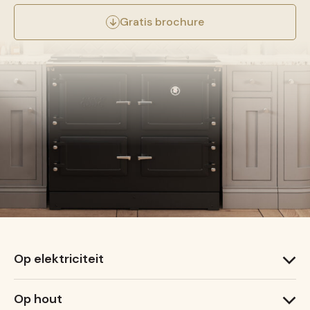
Gratis brochure
Op elektriciteit
1000 T
Op hout
1000 X