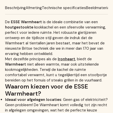
Beschrijving
Afmeting
Technische specificaties
Beeldmateriaal
De
ESSE Warmheart
is de ideale combinatie van een
houtgestookte
kookkachel en een sfeervolle verwarming,
perfect voor iedere ruimte. Het robuuste gietijzeren
ontwerp en de tijdloze stijl geven de indruk dat de
Warmheart al tientallen jaren bestaat, maar het bevat de
nieuwste Britse techniek die we in meer dan 170 jaar van
ervaring hebben ontwikkeld.
Met dezelfde principes als de
Ironheart
, biedt de
Warmheart
niet alleen warmte, maar ook uitstekende
kookmogelijkheden. Terwijl de kachel de ruimte
comfortabel verwarmt, kunt u tegelijkertijd een stoofpotje
bereiden op het fornuis of steaks grillen in de vuurhaard.
Waarom kiezen voor de ESSE
Warmheart?
Ideaal voor afgelegen locaties
: Geen gas of elektriciteit?
Geen probleem! De Warmheart komt volledig tot zijn recht
in afgelegen omgevingen, wat het de perfecte keuze