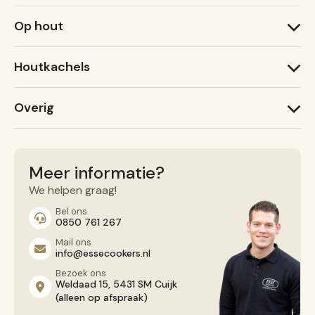
1000 T
Op hout
1000 X
600 T
1000 W
600 X
Houtkachels
Ironheart
Lightheart (nieuw)
ESSE Garden Stove
Warmheart
Overig
ESSE 775 B
ESSE 755
Recepten
ESSE 175 F
Service
Contact opnemen
Meer informatie?
Algemene voorwaarden
We helpen graag!
Privacy Beleid
Bel ons
0850 761 267
Mail ons
info@essecookers.nl
Bezoek ons
Weldaad 15, 5431 SM Cuijk
(alleen op afspraak)