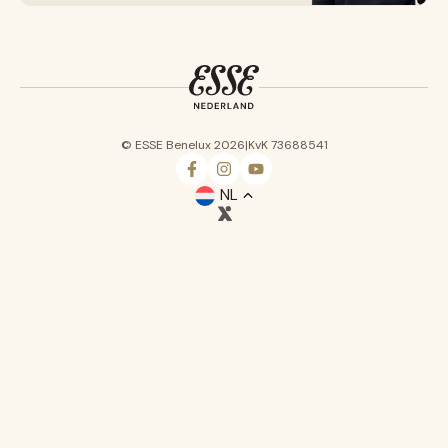
fr
© ESSE Benelux 2026
|
KvK 73688541
be
NL