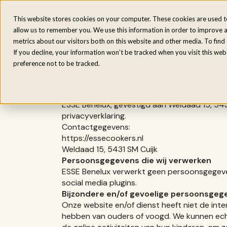
Elektrische fornuizen
Houtgestookte fo
Home
/
Privacy Policy
This website stores cookies on your computer. These cookies are used t
Privacy beleid
allow us to remember you. We use this information in order to improve 
metrics about our visitors both on this website and other media. To fin
If you decline, your information won’t be tracked when you visit this we
preference not to be tracked.
ESSE Benelux, gevestigd aan Weldaad 15, 543
privacyverklaring.
Contactgegevens:
https://essecookers.nl
Weldaad 15, 5431 SM Cuijk
Persoonsgegevens die wij verwerken
ESSE Benelux verwerkt geen persoonsgegev
social media plugins.
Bijzondere en/of gevoelige persoonsgeg
Onze website en/of dienst heeft niet de inte
hebben van ouders of voogd. We kunnen echte