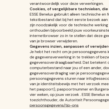
verantwoordelijk voor deze verwerkingen.
Cookies, of vergelijkbare technieken, die
ESSE Benelux gebruikt alleen technische en f
tekstbestand dat bij het eerste bezoek aan
zijn noodzakelijk voor de technische werkin
onthouden bijvoorbeeld jouw voorkeursinstel
internetbrowser zo in te stellen dat deze gee
van je browser verwijderen.
Gegevens inzien, aanpassen of verwijde
Je hebt het recht om je persoonsgegevens in
de gegevensverwerking in te trekken of bez
gegevensoverdraagbaarheid. Dat betekent dat
computerbestand naar jou of een ander, door 
gegevensoverdraging van je persoonsgegeven
persoonsgegevens sturen naar info@essecooker
van je identiteitsbewijs met het verzoek me
het paspoort), paspoortnummer en Burgerser
vier weken, op jouw verzoek . ESSE Benelux wi
toezichthouder, de Autoriteit Persoonsgegev
persoonsgegevens/tip-ons