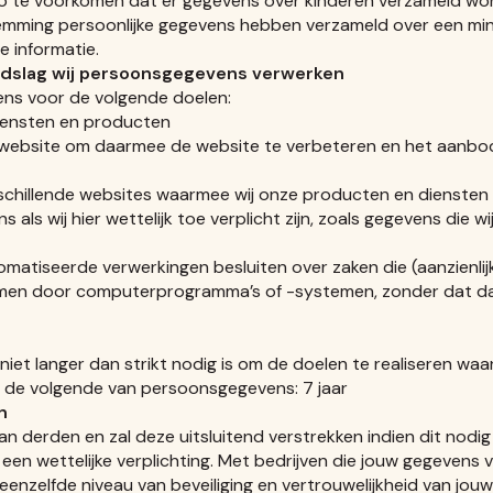
 zo te voorkomen dat er gegevens over kinderen verzameld wor
temming persoonlijke gegevens hebben verzameld over een min
e informatie.
ondslag wij persoonsgegevens verwerken
ns voor de volgende doelen:
diensten en producten
 website om daarmee de website te verbeteren en het aanbo
rschillende websites waarmee wij onze producten en dienste
ls wij hier wettelijk toe verplicht zijn, zoals gegevens die w
omatiseerde verwerkingen besluiten over zaken die (aanzienl
omen door computerprogramma’s of -systemen, zonder dat d
et langer dan strikt nodig is om de doelen te realiseren wa
 de volgende van persoonsgegevens: 7 jaar
n
 derden en zal deze uitsluitend verstrekken indien dit nodig 
n wettelijke verplichting. Met bedrijven die jouw gegevens v
zelfde niveau van beveiliging en vertrouwelijkheid van jouw 