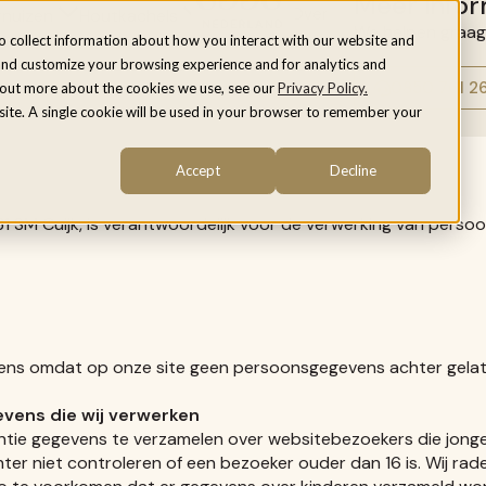
Meer infor
Over ons
Inspiratie
Service
rnuizen
Houtkachels
We helpen graag
o collect information about how you interact with our website and
and customize your browsing experience and for analytics and
0850 761 2
d out more about the cookies we use, see our
Privacy Policy.
bsite. A single cookie will be used in your browser to remember your
Accept
Decline
1 SM Cuijk, is verantwoordelijk voor de verwerking van pers
ens omdat op onze site geen persoonsgegevens achter gela
evens die wij verwerken
ntie gegevens te verzamelen over websitebezoekers die jonger 
r niet controleren of een bezoeker ouder dan 16 is. Wij rade