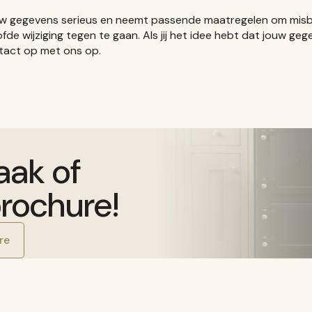
w gegevens serieus en neemt passende maatregelen om misbru
ijziging tegen te gaan. Als jij het idee hebt dat jouw gegev
ntact op met ons op.
aak of
rochure!
re