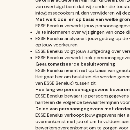
de online activiteiten van hun kinderen, om
van overtuigd bent dat wij zonder die toes
info@essecookers.nl, dan verwijderen wij dez
Met welk doel en op basis van welke gr
ESSE Benelux verwerkt jouw persoonsgegeve
Je te informeren over wijzigingen van onze 
ESSE Benelux analyseert jouw gedrag op de
op jouw voorkeuren.
ESSE Benelux volgt jouw surfgedrag over ve
ESSE Benelux verwerkt ook persoonsgegevens a
Geautomatiseerde besluitvorming
ESSE Benelux neemt niet op basis van geaut
Het gaat hier om besluiten die worden gen
van ESSE Benelux) tussen zit.
Hoe lang we persoonsgegevens bewaren
ESSE Benelux bewaart je persoonsgegevens ni
hanteren de volgende bewaartermijnen voor
Delen van persoonsgegevens met derde
ESSE Benelux verkoopt jouw gegevens niet aan
overeenkomst met jou of om te voldoen aan ee
bewerkersovereenkomst om te zorgen voor een