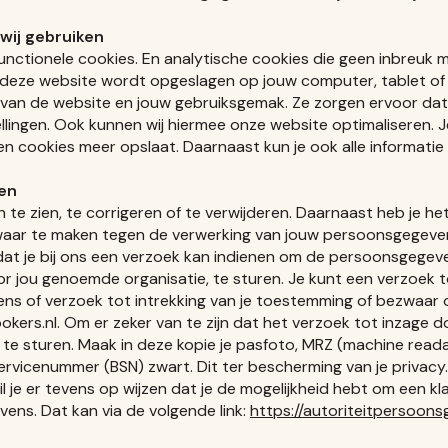
 wij gebruiken
unctionele cookies. En analytische cookies die geen inbreuk ma
 deze website wordt opgeslagen op jouw computer, tablet of 
g van de website en jouw gebruiksgemak. Ze zorgen ervoor da
lingen. Ook kunnen wij hiermee onze website optimaliseren. J
n cookies meer opslaat. Daarnaast kun je ook alle informatie d
ren
 te zien, te corrigeren of te verwijderen. Daarnaast heb je h
waar te maken tegen de verwerking van jouw persoonsgegeven
 je bij ons een verzoek kan indienen om de persoonsgegevens
jou genoemde organisatie, te sturen. Je kunt een verzoek tot
s of verzoek tot intrekking van je toestemming of bezwaar 
s.nl. Om er zeker van te zijn dat het verzoek tot inzage doo
e te sturen. Maak in deze kopie je pasfoto, MRZ (machine re
vicenummer (BSN) zwart. Dit ter bescherming van je privacy. 
l je er tevens op wijzen dat je de mogelijkheid hebt om een kla
ens. Dat kan via de volgende link:
https://autoriteitpersoon