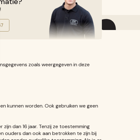
matie?
Showroom afspraak
NL
Contact
!
fr
67
oonsgegevens zoals weergegeven in deze
ten kunnen worden. Ook gebruiken we geen
zijn dan 16 jaar. Tenzij ze toestemming
n ouders dan ook aan betrokken te zijn bij