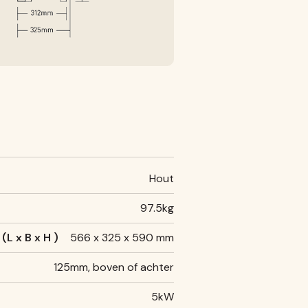
Hout
97.5kg
L x B x H )
566 x 325 x 590 mm
125mm, boven of achter
5kW