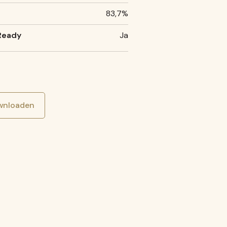
83,7%
Ready
Ja
wnloaden