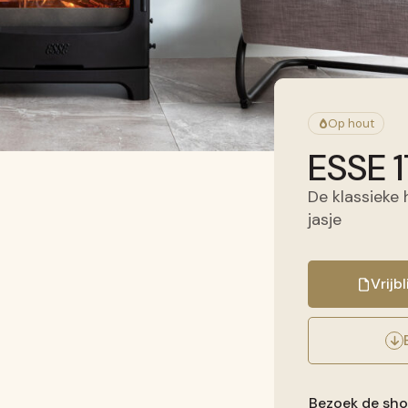
Op hout
ESSE 1
De klassieke 
jasje
Vrijb
Bezoek de sh