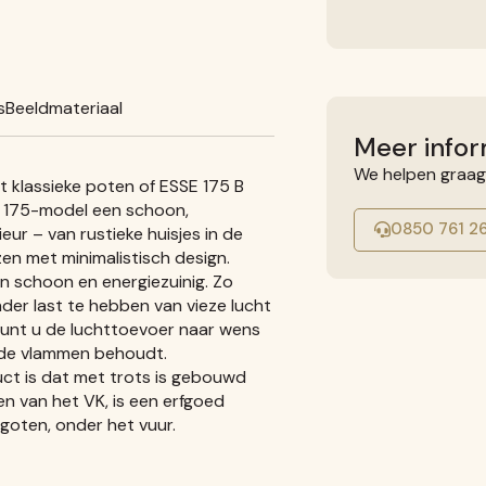
s
Beeldmateriaal
Meer infor
We helpen graag
t klassieke poten of ESSE 175 B
SSE 175-model een schoon,
0850 761 2
ur – van rustieke huisjes in de
n met minimalistisch design.
jn schoon en energiezuinig. Zo
der last te hebben van vieze lucht
kunt u de luchttoevoer naar wens
r de vlammen behoudt.
uct is dat met trots is gebouwd
 van het VK, is een erfgoed
goten, onder het vuur.