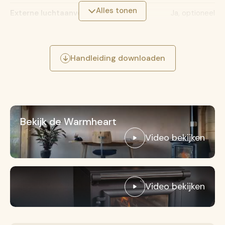
Alles tonen
Externe luchtaanvoer
Ja, optioneel
Kook capaciteit
Handleiding downloaden
Temperatuurbereik kookplaat
190-300°C
Barbecue rooster
Ja
Bekijk de Warmheart
Video bekijken
Video bekijken