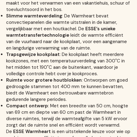
maakt voor het verwarmen van een vakantiehuis, schuur of
toevluchtsoord in het bos.
Slimme warmteverdeling
: De Warmheart bevat
convectiepanelen die warmte uitstralen in de kamer,
vergelijkbaar met een houtkachel. De
ESSE’s unieke
warmtetransfertechnologie
leidt de warmte efficiënt
van de vuurhaard naar de kookplaat, voor een aangename
en langdurige verwarming van de ruimte.
Trapsgewijze kookplaat
: De kookplaat heeft meerdere
kookzones, met een temperatuurverdeling van 300˚C in
het midden tot 190˚C aan de buitenkant, waardoor je
volledige controle hebt over je kookproces.
Ruimte voor grotere houtblokken
: Ontworpen om goed
gedroogde stammen tot 400 mm te kunnen bevatten,
biedt de Warmheart een betrouwbare warmtebron
gedurende langere periodes.
Compact ontwerp
: Met een breedte van 50 cm, hoogte
van 69 cm en diepte van 60 cm past de Warmheart in
diverse ruimtes, terwijl de warmteafgifte van 5 kW ervoor
zorgt dat de ruimte snel en efficiënt wordt verwarmd.
De
ESSE Warmheart
is een uitstekende keuze voor wie op