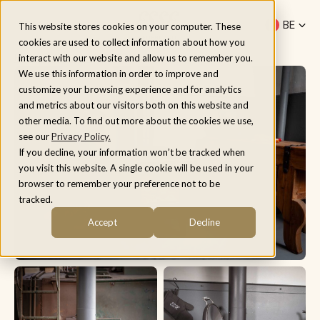
Menu
BE
This website stores cookies on your computer. These
cookies are used to collect information about how you
fr
Home
/
Modellen
/
ESSE Warmheart
interact with our website and allow us to remember you.
nl
We use this information in order to improve and
customize your browsing experience and for analytics
and metrics about our visitors both on this website and
other media. To find out more about the cookies we use,
see our
Privacy Policy.
If you decline, your information won’t be tracked when
you visit this website. A single cookie will be used in your
browser to remember your preference not to be
tracked.
Accept
Decline