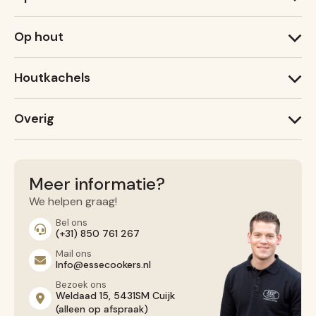
1000 T
Op hout
1000 X
600 T
1000 W
600 X
Houtkachels
Ironheart
Lightheart (nieuw)
ESSE Garden Stove
Warmheart
Overig
ESSE 775 B
ESSE 525
Recepten
ESSE 175 F
Service
Contact opnemen
Meer informatie?
Algemene voorwaarden
We helpen graag!
Privacy Beleid
Bel ons
(+31) 850 761 267
Mail ons
Info@essecookers.nl
Bezoek ons
Weldaad 15, 5431SM Cuijk
(alleen op afspraak)