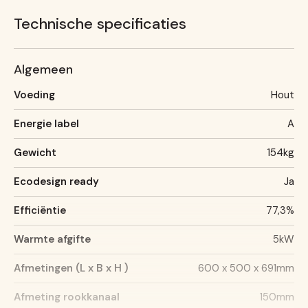
Technische specificaties
Algemeen
Voeding
Hout
Energie label
A
Gewicht
154kg
Ecodesign ready
Ja
Efficiëntie
77,3%
Warmte afgifte
5kW
Afmetingen (L x B x H )
600 x 500 x 691mm
Afmeting rookkanaal
150mm