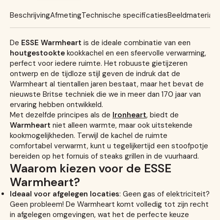
Beschrijving
Afmeting
Technische specificaties
Beeldmateriaal
De
ESSE Warmheart
is de ideale combinatie van een
houtgestookte
kookkachel en een sfeervolle verwarming,
perfect voor iedere ruimte. Het robuuste gietijzeren
ontwerp en de tijdloze stijl geven de indruk dat de
Warmheart al tientallen jaren bestaat, maar het bevat de
nieuwste Britse techniek die we in meer dan 170 jaar van
ervaring hebben ontwikkeld.
Met dezelfde principes als de
Ironheart
, biedt de
Warmheart
niet alleen warmte, maar ook uitstekende
kookmogelijkheden. Terwijl de kachel de ruimte
comfortabel verwarmt, kunt u tegelijkertijd een stoofpotje
bereiden op het fornuis of steaks grillen in de vuurhaard.
Waarom kiezen voor de ESSE
Warmheart?
Ideaal voor afgelegen locaties
: Geen gas of elektriciteit?
Geen probleem! De Warmheart komt volledig tot zijn recht
in afgelegen omgevingen, wat het de perfecte keuze