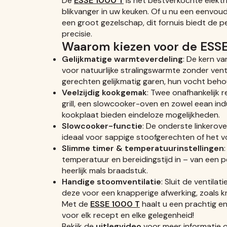
De
ESSE 1000 T
is het bestverkochte elektr
blikvanger in uw keuken. Of u nu een eenvoud
een groot gezelschap, dit fornuis biedt de 
precisie.
Waarom kiezen voor de ESS
Gelijkmatige warmteverdeling
: De kern va
voor natuurlijke stralingswarmte zonder vent
gerechten gelijkmatig garen, hun vocht beho
Veelzijdig kookgemak
: Twee onafhankelijk
grill, een slowcooker-oven en zowel eean ind
kookplaat bieden eindeloze mogelijkheden.
Slowcooker-functie
: De onderste linkerov
ideaal voor sappige stoofgerechten of het 
Slimme timer & temperatuurinstellingen
temperatuur en bereidingstijd in – van een 
heerlijk mals braadstuk.
Handige stoomventilatie
: Sluit de ventil
deze voor een knapperige afwerking, zoals 
Met de
ESSE 1000 T
haalt u een prachtig en 
voor elk recept en elke gelegenheid!
Bekijk de
uitlegvideo
voor meer informatie 