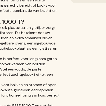
ische fornuis en een echte
ig gerecht bereidt of kookt voor
perfecte combinatie van kracht en
E 1000 T?
n dik plaatstaal en gietijzer zorgt
ilatoren. Dit betekent dat uw
uden en extra smaakvol blijven.
 regelbare ovens, een ingebouwde
uctiekookplaat als een gietijzeren
en is perfect voor langzaam garen,
voorverwarmen van borden.
: Stel eenvoudig de juiste
perfect zachtgekookt ei tot een
atie voor bakken en stomen of open
krokante gebakken aardappelen.
functioneel fornuis in huis, perfect
over de ESSE 1000 T en ontdek