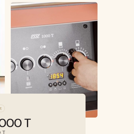
t
1000 T
 T