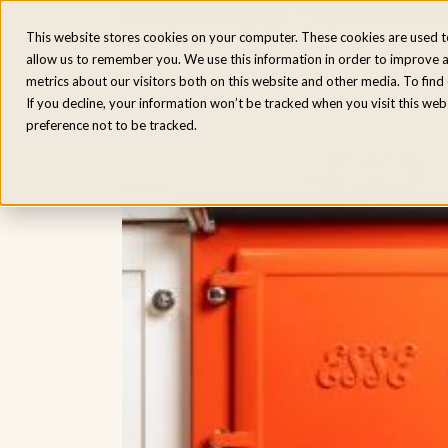
Elektrische fornuizen
Houtgestookte mo
Home
/
Modellen
/
ESSE 1000 T
This website stores cookies on your computer. These cookies are used t
allow us to remember you. We use this information in order to improve 
metrics about our visitors both on this website and other media. To fin
If you decline, your information won’t be tracked when you visit this we
preference not to be tracked.