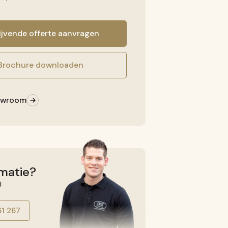
lijvende offerte aanvragen
Brochure downloaden
owroom
matie?
!
61 267