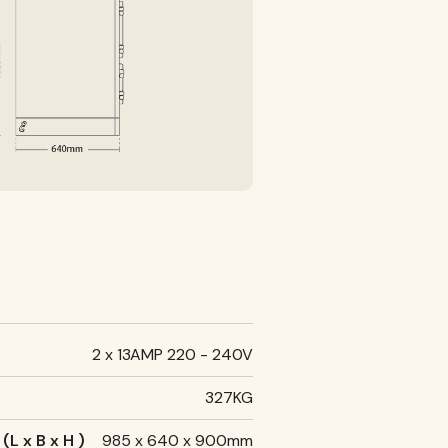
2 x 13AMP 220 - 240V
327KG
L x B x H )
985 x 640 x 900mm