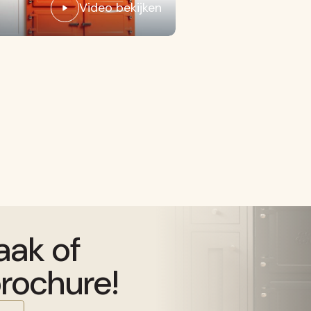
Video bekijken
aak of
rochure!