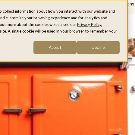
Over ons
dellen
Hout kachels
o collect information about how you interact with our website and
and customize your browsing experience and for analytics and
d out more about the cookies we use, see our
Privacy Policy.
bsite. A single cookie will be used in your browser to remember your
Accept
Decline