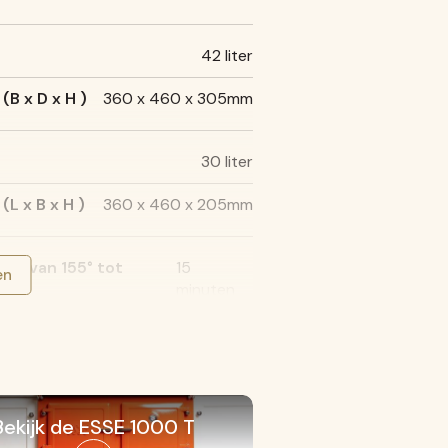
42 liter
(B x D x H )
360 x 460 x 305mm
30 liter
L x B x H )
360 x 460 x 205mm
en van 155° tot
15
en
minuten
vens van 70° tot
15
minuten
at
Direct
Bekijk de ESSE 1000 T