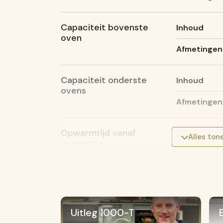
Capaciteit bovenste
Inhoud
oven
Afmetingen 
Capaciteit onderste
Inhoud
ovens
Afmetingen (
Opwarmtijd vanaf
Bovenste ov
Alles ton
opstarten
240°C
Onderste o
175°C
Inductiepla
Uitleg 1000-T