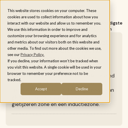
Menu
This website stores cookies on your computer. These
cookies are used to collect information about how you
Home
/
Inspiratie
/
ESSE Cookers 1000-T: Het veelzijdigste
interact with our website and allow us to remember you.
elektrische fornuis voor uw keuken
We use this information in order to improve and
customize your browsing experience and for analytics
ESSE Cookers 1000-T: Het
and metrics about our visitors both on this website and
veelzijdigste elektrische
other media. To find out more about the cookies we use,
see our
Privacy Policy.
fornuis voor uw keuken
If you decline, your information won’t be tracked when
you visit this website. A single cookie will be used in your
De ESSE Cookers 1000-T is een
browser to remember your preference not to be
handgemaakte Britse kookplaat die bekend
tracked.
staat om zijn klassieke ontwerp en
uitstekende prestaties. Het is gemaakt van
Accept
Decline
gietijzer en heeft twee kookzones: een
gietijzeren zone en een inductiezone.