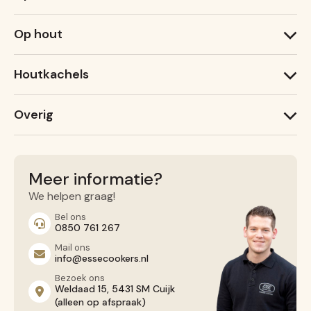
1000 T
Op hout
1000 X
600 T
1000 W
600 X
Houtkachels
Ironheart
Lightheart (nieuw)
ESSE Garden Stove
Warmheart
Overig
ESSE 775 B
ESSE 755
Recepten
ESSE 175 F
Service
Contact opnemen
Meer informatie?
Algemene voorwaarden
We helpen graag!
Privacy Beleid
Bel ons
0850 761 267
Mail ons
info@essecookers.nl
Bezoek ons
Weldaad 15, 5431 SM Cuijk
(alleen op afspraak)