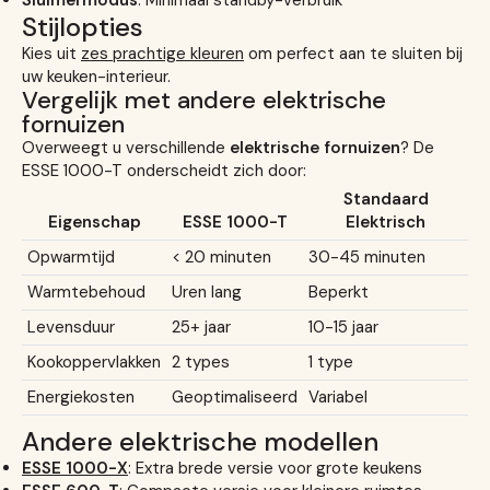
Sluimermodus
: Minimaal standby-verbruik
Stijlopties
Kies uit
zes prachtige kleuren
om perfect aan te sluiten bij
uw keuken-interieur.
Vergelijk met andere elektrische
fornuizen
Overweegt u verschillende
elektrische fornuizen
? De
ESSE 1000-T onderscheidt zich door:
Standaard
Eigenschap
ESSE 1000-T
Elektrisch
Opwarmtijd
< 20 minuten
30-45 minuten
Warmtebehoud
Uren lang
Beperkt
Levensduur
25+ jaar
10-15 jaar
Kookoppervlakken
2 types
1 type
Energiekosten
Geoptimaliseerd
Variabel
Andere elektrische modellen
ESSE 1000-X
: Extra brede versie voor grote keukens