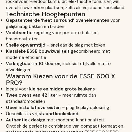
rookafvoer. Hierdoor kunt u dit elektrische fornuis vrijwel
overal in uw keuken plaatsen, zelfs als vrijstaand kookeiland.
Technische Hoogtepunten
Gepatenteerde ‘heat surround’ ovenelementen
voor
gelijkmatig bakken en braden
Vochtventielregeling
voor perfecte bak- en
braadresultaten
Snelle opwarmtijd
– snel aan de slag met koken
Klassieke ESSE bouwkwaliteit
gecombineerd met
moderne efficiëntie
Verkrijgbaar in 10 kleuren
, inclusief stijlvolle matte
afwerkingen
Waarom Kiezen voor de ESSE 600 X
PRO?
Ideaal voor
kleine en middelgrote keukens
Twee ovens van 42 liter
– meer ruimte dan
standaardmodellen
Geen installatievereisten
– plug & play oplossing
Geschikt als
vrijstaand kookeiland
Authentiek design
met moderne functionaliteit
Ontdek de perfecte combinatie van compact formaat en