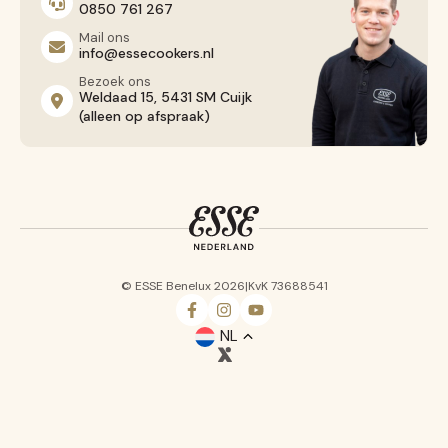
0850 761 267
Mail ons
info@essecookers.nl
Bezoek ons
Weldaad 15, 5431 SM Cuijk
(alleen op afspraak)
fr
© ESSE Benelux 2026
|
KvK 73688541
be
NL