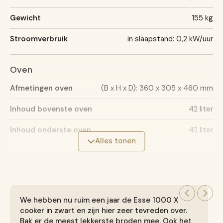
Gewicht
155 kg
Stroomverbruik
in slaapstand: 0,2 kW/uur
Oven
Afmetingen oven
(B x H x D): 360 x 305 x 460 mm
Inhoud bovenste oven
42 liter
Inhoud onderste oven
42 liter
Alles tonen
Opwarmtijden (vanuit slaapstand)
Bovenoven van
85°C naar 240°C: 15 minuten
Onderoven van
We hebben nu ruim een jaar de Esse 1000 X
26°C naar 175°C: 15 minuten
cooker in zwart en zijn hier zeer tevreden over.
Gietijzeren kookplaat van
Bak er de meest lekkerste broden mee. Ook het
29°C naar 300°C: 14 minuten