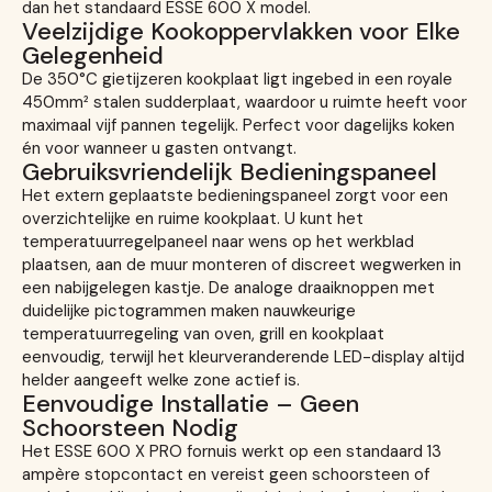
dan het standaard ESSE 600 X model.
Veelzijdige Kookoppervlakken voor Elke
Gelegenheid
De 350°C gietijzeren kookplaat ligt ingebed in een royale
450mm² stalen sudderplaat, waardoor u ruimte heeft voor
maximaal vijf pannen tegelijk. Perfect voor dagelijks koken
én voor wanneer u gasten ontvangt.
Gebruiksvriendelijk Bedieningspaneel
Het extern geplaatste bedieningspaneel zorgt voor een
overzichtelijke en ruime kookplaat. U kunt het
temperatuurregelpaneel naar wens op het werkblad
plaatsen, aan de muur monteren of discreet wegwerken in
een nabijgelegen kastje. De analoge draaiknoppen met
duidelijke pictogrammen maken nauwkeurige
temperatuurregeling van oven, grill en kookplaat
eenvoudig, terwijl het kleurveranderende LED-display altijd
helder aangeeft welke zone actief is.
Eenvoudige Installatie – Geen
Schoorsteen Nodig
Het ESSE 600 X PRO fornuis werkt op een standaard 13
ampère stopcontact en vereist geen schoorsteen of