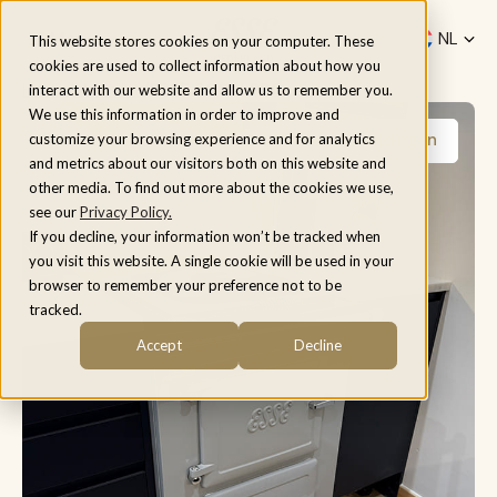
Menu
NL
This website stores cookies on your computer. These
cookies are used to collect information about how you
fr
Home
/
Modellen
/
ESSE 600 X PRO
interact with our website and allow us to remember you.
be
We use this information in order to improve and
Meer afbeeldingen
customize your browsing experience and for analytics
and metrics about our visitors both on this website and
other media. To find out more about the cookies we use,
see our
Privacy Policy.
If you decline, your information won’t be tracked when
you visit this website. A single cookie will be used in your
browser to remember your preference not to be
tracked.
Accept
Decline