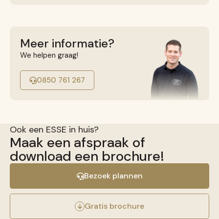
Gietijzeren kookplaat
van 29°C naar 300°C: 14 minuten
Gietijzeren kookplaat
van 29°C naar 200°C: 8 minuten
Meer informatie?
We helpen graag!
Inductie
Direct
0850 761 267
Ook een ESSE in huis?
Maak een afspraak of
download een brochure!
Bezoek plannen
Gratis brochure