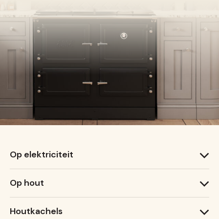
Op elektriciteit
1000 T
Op hout
1000 X
600 T
1000 W
600 X
Houtkachels
Ironheart