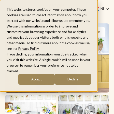
Menu
NL
This website stores cookies on your computer. These
cookies are used to collect information about how you
fr
Home
/
Modellen
/
ESSE 1000 T PRO
interact with our website and allow us to remember you.
be
We use this information in order to improve and
Meer afbeeldingen
customize your browsing experience and for analytics
and metrics about our visitors both on this website and
other media. To find out more about the cookies we use,
see our
Privacy Policy.
If you decline, your information won’t be tracked when
you visit this website. A single cookie will be used in your
browser to remember your preference not to be
tracked.
Accept
Decline
Video bekijken