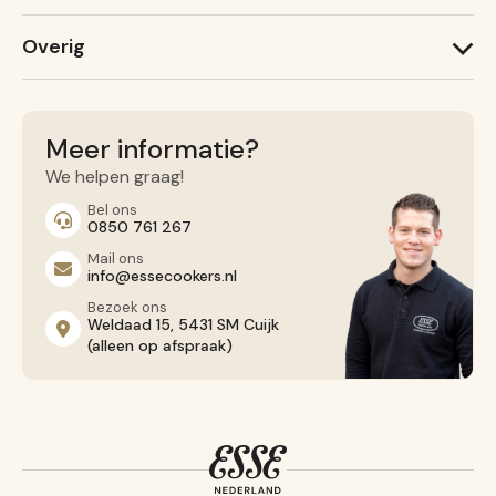
Lightheart (nieuw)
ESSE Garden Stove
Warmheart
Overig
ESSE 775 B
ESSE 755
Recepten
ESSE 175 F
Service
Contact opnemen
Meer informatie?
Algemene voorwaarden
We helpen graag!
Privacy Beleid
Bel ons
0850 761 267
Mail ons
info@essecookers.nl
Bezoek ons
Weldaad 15, 5431 SM Cuijk
(alleen op afspraak)