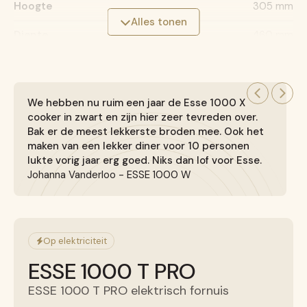
Hoogte
305 mm
Alles tonen
Diepte
460 mm
CAPACITEIT ONDERSTE OVEN
Inhoud
We hebben nu ruim een jaar de Esse 1000 X
42 liter
cooker in zwart en zijn hier zeer tevreden over.
Hoogte
Bak er de meest lekkerste broden mee. Ook het
360 mm
maken van een lekker diner voor 10 personen
Hoogte
lukte vorig jaar erg goed. Niks dan lof voor Esse.
305 mm
Johanna Vanderloo - ESSE 1000 W
Diepte
460 mm
OPWARMTIJD VAN OPSTARTEN (VAN
Op elektriciteit
SLUIMERSTAND)
ESSE 1000 T PRO
Bovenoven
van 85°C naar 240°C: 15 minuten
ESSE 1000 T PRO elektrisch fornuis
Onderste (rechter) oven
van 26°C naar 175°C: 15 minuten