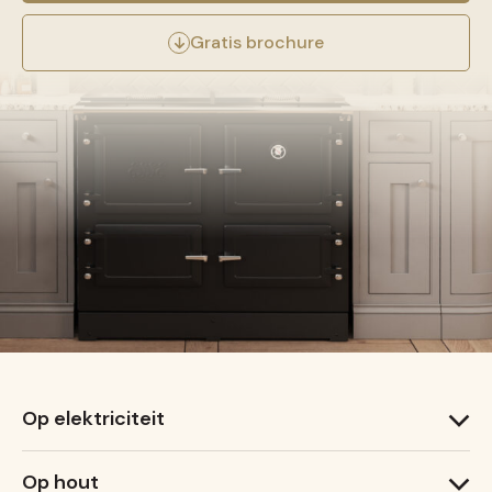
Gratis brochure
Op elektriciteit
1000 T
Op hout
1000 X