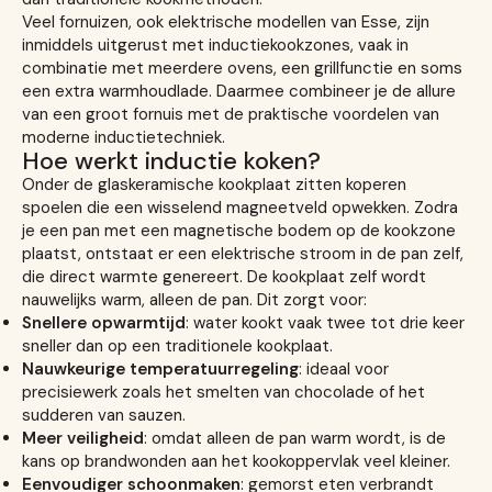
Veel fornuizen, ook elektrische modellen van Esse, zijn
inmiddels uitgerust met inductiekookzones, vaak in
combinatie met meerdere ovens, een grillfunctie en soms
een extra warmhoudlade. Daarmee combineer je de allure
van een groot fornuis met de praktische voordelen van
moderne inductietechniek.
Hoe werkt inductie koken?
Onder de glaskeramische kookplaat zitten koperen
spoelen die een wisselend magneetveld opwekken. Zodra
je een pan met een magnetische bodem op de kookzone
plaatst, ontstaat er een elektrische stroom in de pan zelf,
die direct warmte genereert. De kookplaat zelf wordt
nauwelijks warm, alleen de pan. Dit zorgt voor:
Snellere opwarmtijd
: water kookt vaak twee tot drie keer
sneller dan op een traditionele kookplaat.
Nauwkeurige temperatuurregeling
: ideaal voor
precisiewerk zoals het smelten van chocolade of het
sudderen van sauzen.
Meer veiligheid
: omdat alleen de pan warm wordt, is de
kans op brandwonden aan het kookoppervlak veel kleiner.
Eenvoudiger schoonmaken
: gemorst eten verbrandt