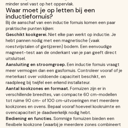
minder snel vast op het oppervlak.
Waar moet je op letten bij een
inductiefornuis?
Bij de aanschaf van een inductie fornuis komen een paar
praktische punten kijken:
Geschikt kookgerei.
Niet elke pan werkt op inductie. Je
hebt pannen nodig met een magnetische (vaak
roestvrijstalen of gietijzeren) bodem. Een eenvoudige
magneet-test aan de onderkant van je pan geeft direct
uitsluitsel.
Aansluiting en stroomgroep.
Een inductie fornuis vraagt
meer vermogen dan een gasfornuis. Controleer vooraf of je
meterkast over voldoende capaciteit beschikt, en
raadpleeg bij twijfel een erkend installateur.
Aantal kookzones en formaat.
Fornuizen zijn er in
verschillende breedtes, van compacte 60 cm-modellen
tot ruime 90 cm- of 100 cm-uitvoeringen met meerdere
kookzones en ovens. Bepaal vooraf hoeveel kookruimte en
ovencapaciteit je daadwerkelijk nodig hebt.
Bediening en functies.
Sommige fornuizen bieden een
flexibele kookzone (waarbij je meerdere zones combineert