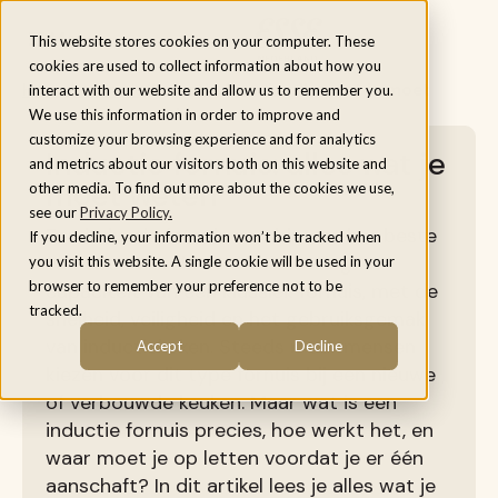
Menu
This website stores cookies on your computer. These
cookies are used to collect information about how you
Home
/
Inspiratie
/
Inductie fornuis: alles wat je moet
interact with our website and allow us to remember you.
weten
We use this information in order to improve and
customize your browsing experience and for analytics
Inductie fornuis: alles wat je
and metrics about our visitors both on this website and
moet weten
other media. To find out more about the cookies we use,
see our
Privacy Policy.
Een inductie fornuis combineert het beste
If you decline, your information won’t be tracked when
van twee werelden: de uitstraling en
you visit this website. A single cookie will be used in your
browser to remember your preference not to be
capaciteit van een klassiek fornuis, met de
tracked.
snelheid, veiligheid en het gebruiksgemak
van inductiekoken. Steeds meer mensen
Accept
Decline
kiezen voor dit type fornuis bij een nieuwe
of verbouwde keuken. Maar wat is een
inductie fornuis precies, hoe werkt het, en
waar moet je op letten voordat je er één
aanschaft? In dit artikel lees je alles wat je