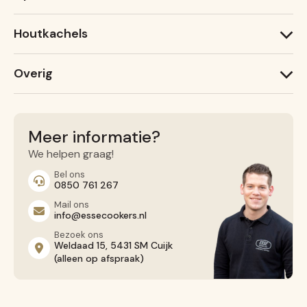
600 T
1000 W
600 X
Houtkachels
Ironheart
Lightheart (nieuw)
ESSE Garden Stove
Warmheart
Overig
ESSE 775 B
ESSE 755
Recepten
ESSE 175 F
Service
Contact opnemen
Meer informatie?
Algemene voorwaarden
We helpen graag!
Privacy Beleid
Bel ons
0850 761 267
Mail ons
info@essecookers.nl
Bezoek ons
Weldaad 15, 5431 SM Cuijk
(alleen op afspraak)