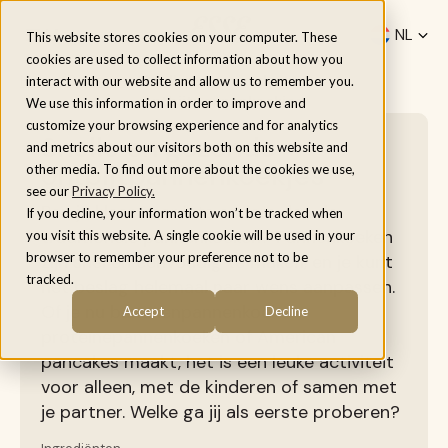
Menu
NL
This website stores cookies on your computer. These
cookies are used to collect information about how you
be
Home
/
Recepten
/
Snelle en gezonde
interact with our website and allow us to remember you.
ontbijtpannenkoekjes
We use this information in order to improve and
customize your browsing experience and for analytics
Snelle en gezonde
and metrics about our visitors both on this website and
ontbijtpannenkoekjes
other media. To find out more about the cookies we use,
see our
Privacy Policy.
Ben je klaar voor iets anders dan de
If you decline, your information won’t be tracked when
traditionele pannenkoeken? Pannenkoeken
you visit this website. A single cookie will be used in your
browser to remember your preference not to be
zijn snel en eenvoudig te maken, en je kunt
tracked.
het beslag helemaal naar wens aanpassen.
Of je nu bananenpannenkoeken,
Accept
Decline
proteïnepannenkoeken of American
pancakes maakt, het is een leuke activiteit
voor alleen, met de kinderen of samen met
je partner. Welke ga jij als eerste proberen?