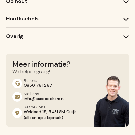
Op hout
1000 X
600 T
1000 W
600 X
Houtkachels
Ironheart
Lightheart (nieuw)
ESSE Garden Stove
Warmheart
Overig
ESSE 775 B
ESSE 755
Recepten
ESSE 175 F
Service
Contact opnemen
Meer informatie?
Algemene voorwaarden
We helpen graag!
Privacy Beleid
Bel ons
0850 761 267
Mail ons
info@essecookers.nl
Bezoek ons
Weldaad 15, 5431 SM Cuijk
(alleen op afspraak)