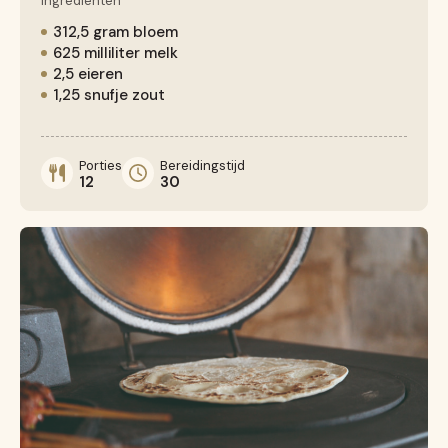
Ingrediënten
312,5 gram bloem
625 milliliter melk
2,5 eieren
1,25 snufje zout
Porties
Bereidingstijd
12
30