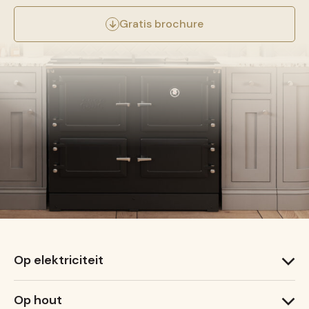
Gratis brochure
Op elektriciteit
1000 T
Op hout
1000 X