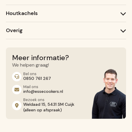
600 T
1000 W
600 X
Houtkachels
Ironheart
Lightheart (nieuw)
ESSE Garden Stove
Warmheart
Overig
ESSE 775 B
ESSE 755
Recepten
ESSE 175 F
Service
Contact opnemen
Meer informatie?
Algemene voorwaarden
We helpen graag!
Privacy Beleid
Bel ons
0850 761 267
Mail ons
info@essecookers.nl
Bezoek ons
Weldaad 15, 5431 SM Cuijk
(alleen op afspraak)