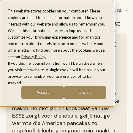
Menu
NL
This website stores cookies on your computer. These
cookies are used to collect information about how you
fr
Home
/
Recepten
/
American pancakes recept op ESSE
interact with our website and allow us to remember you.
Fornuis | Perfecte fluffy pancakes
We use this information in order to improve and
customize your browsing experience and for analytics
American pancakes recept
and metrics about our visitors both on this website and
op ESSE Fornuis | Perfecte
other media. To find out more about the cookies we use,
see our
Privacy Policy.
fluffy pancakes
If you decline, your information won’t be tracked when
you visit this website. A single cookie will be used in your
Er gaat niets boven een stapel warme,
browser to remember your preference not to be
fluffy American pancakes op een
tracked.
zondagochtend. En als u een ESSE fornuis
heeft, bent u in het bezit van het perfecte
Accept
Decline
gereedschap om deze heerlijke traktatie te
maken. De gietijzeren kookplaat van uw
ESSE zorgt voor die ideale, gelijkmatige
warmte die American pancakes zo
ongelooflijk luchtig en goudbruin maakt. In