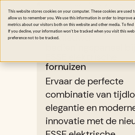
Elektrische fornuizen
Houtgestookte fo
Home
/
Inspiratie
/
Nieuwe kleuren & vernieu
This website stores cookies on your computer. These cookies are used t
allow us to remember you. We use this information in order to improve 
Nieuwe kleuren &
metrics about our visitors both on this website and other media. To fin
If you decline, your information won’t be tracked when you visit this we
vernieuwd
preference not to be tracked.
bedieningspaneel bi
ESSE elektrische
fornuizen
Ervaar de perfecte
combinatie van tijdl
elegantie en modern
innovatie met de nie
ESSE elektrische