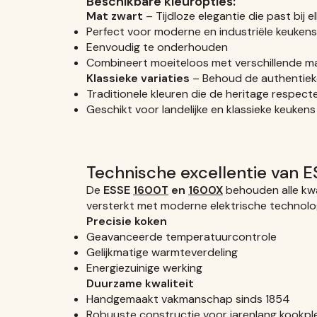
Beschikbare kleuropties:
Mat zwart
– Tijdloze elegantie die past bij 
Perfect voor moderne en industriële keukens
Eenvoudig te onderhouden
Combineert moeiteloos met verschillende ma
Klassieke variaties
– Behoud de authentieke
Traditionele kleuren die de heritage respect
Geschikt voor landelijke en klassieke keukens
Technische excellentie van E
De
ESSE
1600T
en
1600X
behouden alle kwa
versterkt met moderne elektrische technolo
Precisie koken
Geavanceerde temperatuurcontrole
Gelijkmatige warmteverdeling
Energiezuinige werking
Duurzame kwaliteit
Handgemaakt vakmanschap sinds 1854
Robuuste constructie voor jarenlang kookple