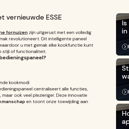
het vernieuwde ESSE
Is
in
he fornuizen
zijn uitgerust met een volledig
k revolutioneert. Dit intelligente paneel
, waardoor u met gemak elke kookfunctie kunt
jl of functionaliteit.
 bedieningspaneel?
St
wa
lende kookmodi
ieningspaneel centraliseert alle functies,
 maar ook veel plezieriger. Deze innovatie
akmanschap
en toont onze toewijding aan
Ho
a