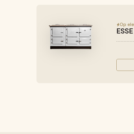
Op ele
ESSE