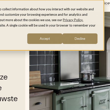
Over ons
Inspiratie
Service
rnuizen
Houtkachels
wd bedieningspaneel bij ESSE elektrische fornuizen
o collect information about how you interact with our website and
and customize your browsing experience and for analytics and
d out more about the cookies we use, see our
Privacy Policy.
bsite. A single cookie will be used in your browser to remember your
j
Accept
Decline
oze
e
uwste