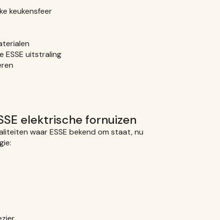
elke keukensfeer
terialen
 ESSE uitstraling
eren
SSE elektrische fornuizen
liteiten waar ESSE bekend om staat, nu
gie:
zier