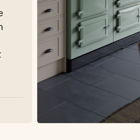
e
n
t