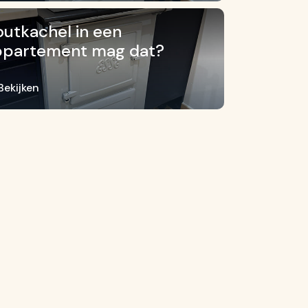
utkachel in een
ppartement mag dat?
Bekijken