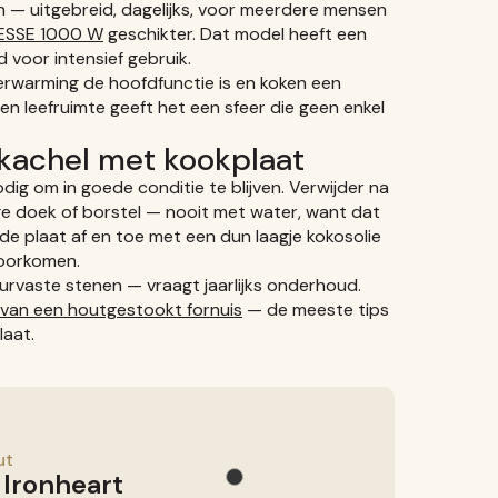
ken — uitgebreid, dagelijks, voor meerdere mensen
ESSE 1000 W
geschikter. Dat model heeft een
voor intensief gebruik.
verwarming de hoofdfunctie is en koken een
n leefruimte geeft het een sfeer die geen enkel
kachel met kookplaat
ig om in goede conditie te blijven. Verwijder na
e doek of borstel — nooit met water, want dat
 de plaat af en toe met een dun laagje kokosolie
voorkomen.
uurvaste stenen — vraagt jaarlijks onderhoud.
van een houtgestookt fornuis
— de meeste tips
aat.
ut
 Ironheart