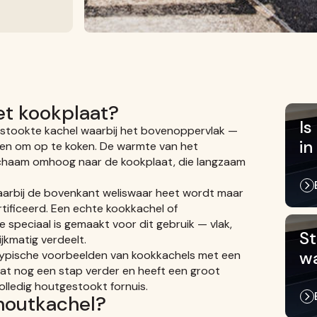
et kookplaat?
Is
estookte kachel waarbij het bovenoppervlak —
in
en om op te koken. De warmte van het
lichaam omhoog naar de kookplaat, die langzaam
aarbij de bovenkant weliswaar heet wordt maar
tificeerd. Een echte kookkachel of
 speciaal is gemaakt voor dit gebruik — vlak,
St
ijkmatig verdeelt.
wa
typische voorbeelden van kookkachels met een
at nog een stap verder en heeft een groot
olledig houtgestookt fornuis.
houtkachel?