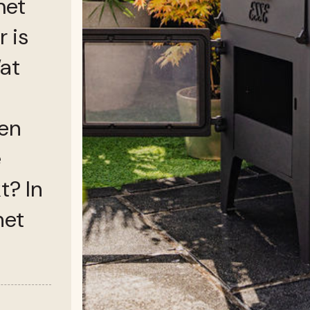
met
r is
at
nen
e
t? In
het