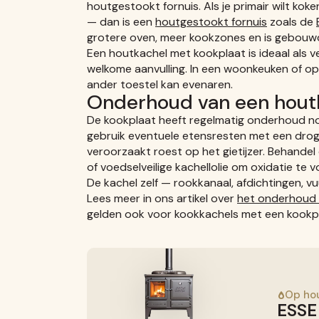
houtgestookt fornuis. Als je primair wilt ko
— dan is een
houtgestookt fornuis
zoals de
grotere oven, meer kookzones en is gebouwd 
Een houtkachel met kookplaat is ideaal als 
welkome aanvulling. In een woonkeuken of ope
ander toestel kan evenaren.
Onderhoud van een hout
De kookplaat heeft regelmatig onderhoud nod
gebruik eventuele etensresten met een drog
veroorzaakt roest op het gietijzer. Behandel
of voedselveilige kachellolie om oxidatie te 
De kachel zelf — rookkanaal, afdichtingen, v
Lees meer in ons artikel over
het onderhoud 
gelden ook voor kookkachels met een kookpl
Op ho
ESSE