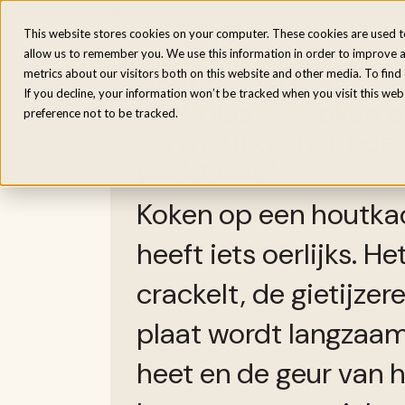
Elektrische fornuizen
Houtgestookte fo
Home
/
Inspiratie
/
Houtkachel met kookplaat
This website stores cookies on your computer. These cookies are used t
allow us to remember you. We use this information in order to improve 
Houtkachel met
metrics about our visitors both on this website and other media. To fin
If you decline, your information won’t be tracked when you visit this we
kookplaat — koken 
preference not to be tracked.
een houtkachel, hoe
werkt dat?
Koken op een houtka
heeft iets oerlijks. He
crackelt, de gietijzer
plaat wordt langzaa
heet en de geur van 