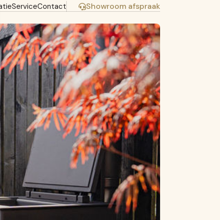
Showroom afspraak
atie
Service
Contact
Dit bericht delen