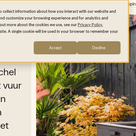
Over ons
Inspir
rnuizen
Houtkachels
 — koken op een houtkachel, hoe werkt dat?
o collect information about how you interact with our website and
and customize your browsing experience and for analytics and
d out more about the cookies we use, see our
Privacy Policy.
bsite. A single cookie will be used in your browser to remember your
op
Accept
Decline
chel
t vuur
en
m
het