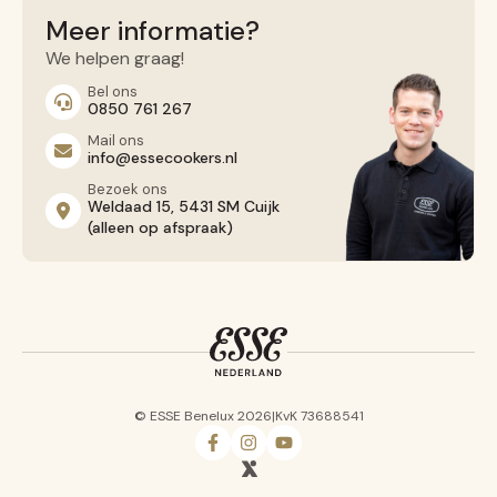
Contact opnemen
Meer informatie?
Algemene voorwaarden
We helpen graag!
Privacy Beleid
Bel ons
0850 761 267
Mail ons
info@essecookers.nl
Bezoek ons
Weldaad 15, 5431 SM Cuijk
(alleen op afspraak)
© ESSE Benelux 2026
|
KvK 73688541