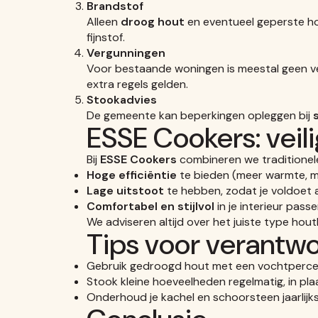
Brandstof
Alleen
droog hout
en eventueel geperste ho
fijnstof.
Vergunningen
Voor bestaande woningen is meestal geen v
extra regels gelden.
Stookadvies
De gemeente kan beperkingen opleggen bij
ESSE Cookers: veil
Bij
ESSE Cookers
combineren we traditionel
Hoge efficiëntie
te bieden (meer warmte, m
Lage uitstoot
te hebben, zodat je voldoet a
Comfortabel en stijlvol
in je interieur pass
We adviseren altijd over het juiste type hout
Tips voor verantwo
Gebruik gedroogd hout met een vochtperc
Stook kleine hoeveelheden regelmatig, in plaat
Onderhoud je kachel en schoorsteen jaarlijks 