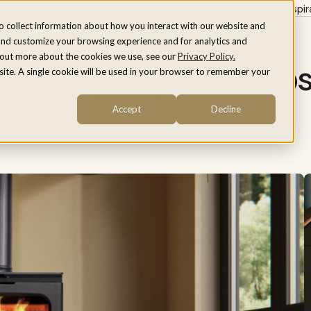
Over ons
Inspir
rnuizen
Houtkachels
o collect information about how you interact with our website and
and customize your browsing experience and for analytics and
d out more about the cookies we use, see our
Privacy Policy.
Limburg: regels en tip
bsite. A single cookie will be used in your browser to remember your
Accept
Decline