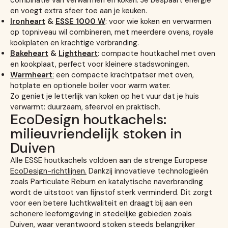
en voegt extra sfeer toe aan je keuken.
Ironheart
&
ESSE 1000 W
: voor wie koken en verwarmen
op topniveau wil combineren, met meerdere ovens, royale
kookplaten en krachtige verbranding.
Bakeheart
&
Lightheart
: compacte houtkachel met oven
en kookplaat, perfect voor kleinere stadswoningen.
Warmheart
:
een compacte krachtpatser met oven,
hotplate en optionele boiler voor warm water.
Zo geniet je letterlijk van koken op het vuur dat je huis
verwarmt: duurzaam, sfeervol en praktisch.
EcoDesign houtkachels:
milieuvriendelijk stoken in
Duiven
Alle ESSE houtkachels voldoen aan de strenge Europese
EcoDesign-richtlijnen.
Dankzij innovatieve technologieën
zoals Particulate Reburn en katalytische naverbranding
wordt de uitstoot van fijnstof sterk verminderd. Dit zorgt
voor een betere luchtkwaliteit en draagt bij aan een
schonere leefomgeving in stedelijke gebieden zoals
Duiven, waar verantwoord stoken steeds belangrijker