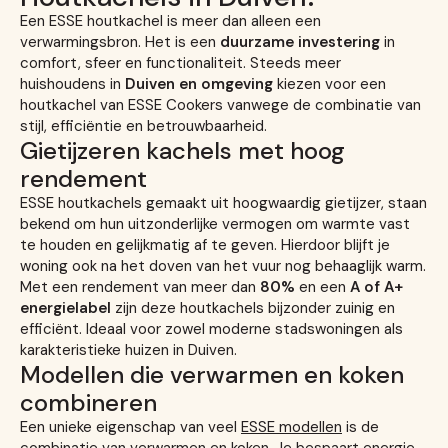
Een ESSE houtkachel is meer dan alleen een
verwarmingsbron. Het is een
duurzame investering
in
comfort, sfeer en functionaliteit. Steeds meer
huishoudens in
Duiven en omgeving
kiezen voor een
houtkachel van ESSE Cookers vanwege de combinatie van
stijl, efficiëntie en betrouwbaarheid.
Gietijzeren kachels met hoog
rendement
ESSE houtkachels gemaakt uit hoogwaardig gietijzer, staan
bekend om hun uitzonderlijke vermogen om warmte vast
te houden en gelijkmatig af te geven. Hierdoor blijft je
woning ook na het doven van het vuur nog behaaglijk warm.
Met een rendement van meer dan
80%
en een
A of A+
energielabel
zijn deze houtkachels bijzonder zuinig en
efficiënt. Ideaal voor zowel moderne stadswoningen als
karakteristieke huizen in Duiven.
Modellen die verwarmen en koken
combineren
Een unieke eigenschap van veel
ESSE modellen
is de
combinatie van verwarmen en koken. Je bespaart energie