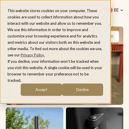
Menu
BE
This website stores cookies on your computer. These
cookies are used to collect information about how you
fr
Home
/
Modellen
/
ESSE Garden Stove Tuinhaard
interact with our website and allow us to remember you.
nl
We use this information in order to improve and
Meer afbeeldingen
customize your browsing experience and for analytics
and metrics about our visitors both on this website and
other media. To find out more about the cookies we use,
see our
Privacy Policy.
If you decline, your information won’t be tracked when
you visit this website. A single cookie will be used in your
browser to remember your preference not to be
tracked.
Accept
Decline