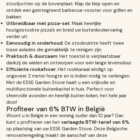
stoofpotten op de bovenplaat. Klap de klep open en
ontdek een geïntegreerd barbecue-rooster voor grillen en
bakken.
Uitbreidbaar met pizza-set
: Maak heerlijke
houtgestookte pizza’s en breid uw buitenkookervaring
verder uit.
Eenvoudig in onderhoud
: De stookruimte heeft twee
losse aslades die gemakkelijk te reinigen zijn.
Praktisch & duurzaam
: Het toestel is verplaatsbaar
dankzij de wielen en ontworpen voor een lange levensduur.
Efficiënte rookafvoer
: Het rookkanaal eindigt op
ongeveer 2 meter hoogte en is indien nodig te verlengen.
Met de ESSE Garden Stove haalt u een stijlvolle en
multifunctionele buitenkachel in huis. Perfect voor
sfeervolle avonden en heerlijk buiten koken, het hele jaar
door!
Profiteer van 6% BTW in België
Woont u in België in een woning ouder dan 10 jaar? Dan
kunt u profiteren van het
verlaagde BTW-tarief van 6%
op plaatsing van uw ESSE Garden Stove. Deze Belgische
renovatieregeling maakt de aanschaf van deze