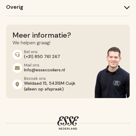
ESSE Garden Stove
Warmheart
Overig
ESSE 775 B
ESSE 525
Recepten
ESSE 175 F
Service
Contact opnemen
Meer informatie?
Algemene voorwaarden
We helpen graag!
Privacy Beleid
Bel ons
(+31) 850 761 267
Mail ons
Info@essecookers.nl
Bezoek ons
Weldaad 15, 5431SM Cuijk
(alleen op afspraak)