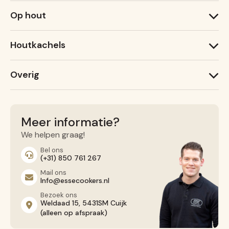
1000 T
Op hout
1000 X
600 T
1000 W
600 X
Houtkachels
Ironheart
Lightheart (nieuw)
ESSE Garden Stove
Warmheart
Overig
ESSE 775 B
ESSE 525
Recepten
ESSE 175 F
Service
Contact opnemen
Meer informatie?
Algemene voorwaarden
We helpen graag!
Privacy Beleid
Bel ons
(+31) 850 761 267
Mail ons
Info@essecookers.nl
Bezoek ons
Weldaad 15, 5431SM Cuijk
(alleen op afspraak)