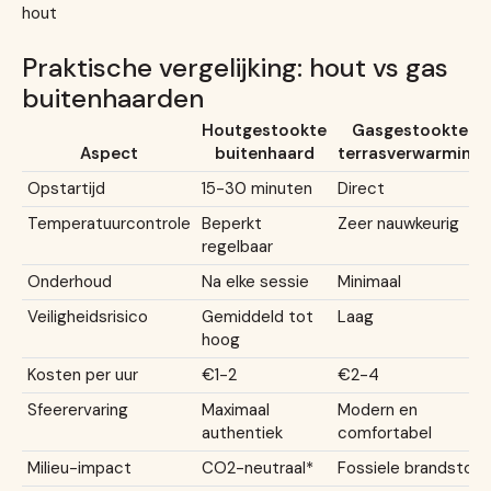
hout
Praktische vergelijking: hout vs gas
buitenhaarden
Houtgestookte
Gasgestookte
Aspect
buitenhaard
terrasverwarming
Opstartijd
15-30 minuten
Direct
Temperatuurcontrole
Beperkt
Zeer nauwkeurig
regelbaar
Onderhoud
Na elke sessie
Minimaal
Veiligheidsrisico
Gemiddeld tot
Laag
hoog
Kosten per uur
€1-2
€2-4
Sfeerervaring
Maximaal
Modern en
authentiek
comfortabel
Milieu-impact
CO2-neutraal*
Fossiele brandstof