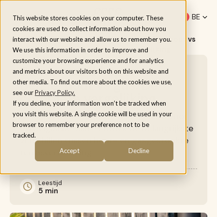
Menu
BE
This website stores cookies on your computer. These
cookies are used to collect information about how you
nl
Home
/
Inspiratie
/
Buitenhaard kopen in België: hout vs
interact with our website and allow us to remember you.
gas. De complete vergelijking
We use this information in order to improve and
customize your browsing experience and for analytics
Buitenhaard kopen in
and metrics about our visitors both on this website and
België: hout vs gas. De
other media. To find out more about the cookies we use,
see our
Privacy Policy.
complete vergelijking
If you decline, your information won’t be tracked when
you visit this website. A single cookie will be used in your
Het kiezen van de juiste buitenhaard voor
browser to remember your preference not to be
uw Belgische tuin? Ontdek de belangrijkste
tracked.
verschillen tussen hout- en gasgestookte
terrasverwarming.
Accept
Decline
Leestijd
5 min