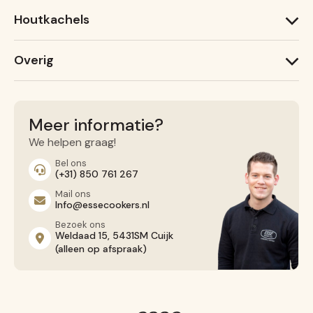
1000 W
600 X
Houtkachels
Ironheart
Lightheart (nieuw)
ESSE Garden Stove
Warmheart
Overig
ESSE 775 B
ESSE 525
Recepten
ESSE 175 F
Service
Contact opnemen
Meer informatie?
Algemene voorwaarden
We helpen graag!
Privacy Beleid
Bel ons
(+31) 850 761 267
Mail ons
Info@essecookers.nl
Bezoek ons
Weldaad 15, 5431SM Cuijk
(alleen op afspraak)