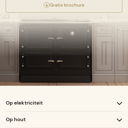
Gratis brochure
Op elektriciteit
1000 T
Op hout
1000 X
600 T