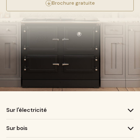
Brochure gratuite
Sur l'électricité
1000 T
Sur bois
1000 X
600 T