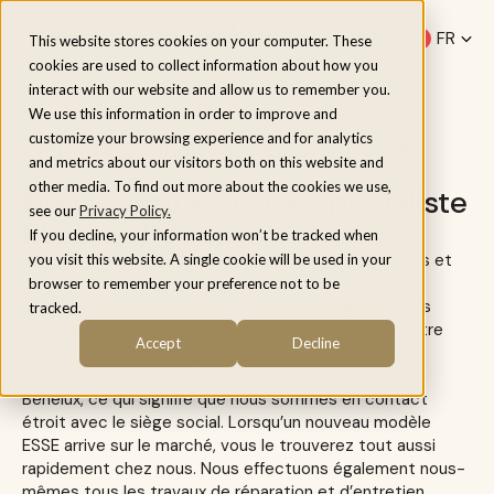
Menu
FR
This website stores cookies on your computer. These
cookies are used to collect information about how you
nl
interact with our website and allow us to remember you.
be
We use this information in order to improve and
customize your browsing experience and for analytics
Plein de connaissances en interne
and metrics about our visitors both on this website and
other media. To find out more about the cookies we use,
Nous sommes votre spécialiste
see our
Privacy Policy.
ESSE au Benelux
If you decline, your information won’t be tracked when
ESSE Cookers est un partenaire fiable pour les poêles et
you visit this website. A single cookie will be used in your
poêles ESSE depuis plus de vingt ans. Les produits
browser to remember your preference not to be
artisanaux sont fabriqués en Grande-Bretagne depuis
tracked.
1854. Avec un poêle à bois ESSE, vous apportez à votre
Accept
Decline
maison une qualité inégalée.
Nous sommes importateur et revendeur d’ESSE au
Benelux, ce qui signifie que nous sommes en contact
étroit avec le siège social. Lorsqu’un nouveau modèle
ESSE arrive sur le marché, vous le trouverez tout aussi
rapidement chez nous. Nous effectuons également nous-
mêmes tous les travaux de réparation et d’entretien.