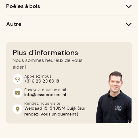
1000 W
600 X
Poêles à bois
Ironheart
Lightheart (nouveau)
ESSE 1
Warmheart
Autre
ESSE 775 B
ESSE 525
Recettes
ESSE 175 F
Service
Contact
Plus d'informations
Nous sommes heureux de vous
aider !
Appelez-nous
+31 6 29 23 89 18
Envoyez-nous un mail
Info@essecookers.nl
Rendez nous visite
Weldaad 15, 5431SM Cuijk (sur
rendez-vous uniquement)